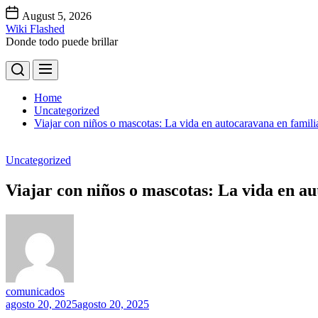
Skip
August 5, 2026
to
Wiki Flashed
the
Donde todo puede brillar
content
Home
Uncategorized
Viajar con niños o mascotas: La vida en autocaravana en famili
Uncategorized
Viajar con niños o mascotas: La vida en a
comunicados
agosto 20, 2025
agosto 20, 2025