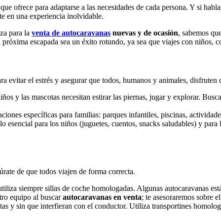
 que ofrece para adaptarse a las necesidades de cada persona. Y si habla
te en una experiencia inolvidable.
za para la
venta de autocaravanas
nuevas y de ocasión
, sabemos que 
u próxima escapada sea un éxito rotundo, ya sea que viajes con niños,
a evitar el estrés y asegurar que todos, humanos y animales, disfruten d
ños y las mascotas necesitan estirar las piernas, jugar y explorar. Busc
ciones específicas para familias: parques infantiles, piscinas, activida
 esencial para los niños (juguetes, cuentos, snacks saludables) y para 
úrate de que todos viajen de forma correcta.
utiliza siempre sillas de coche homologadas. Algunas autocaravanas es
stro equipo al buscar
autocaravanas en venta
; te asesoraremos sobre e
s y sin que interfieran con el conductor. Utiliza transportines homolog