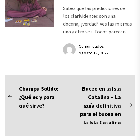
Sabes que las predicciones de
los clarividentes son una
docena, ¿verdad? Ves las mismas
una y otra vez. Todos parecen...
Comunicados
Agosto 12, 2022
Navegación
Champu Solido:
Buceo en la Isla
¿Qué es y para
Catalina – La
de
Previous
qué sirve?
guía definitiva
post:
Nex
entradas
para el buceo en
pos
la Isla Catalina