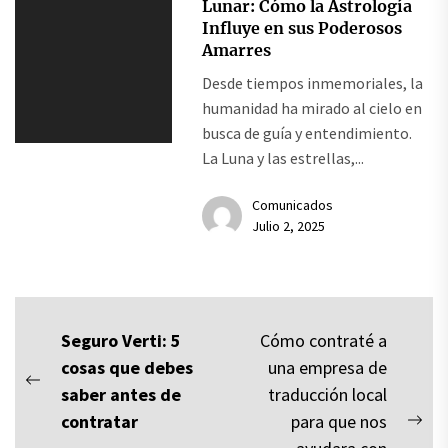
Lunar: Cómo la Astrología
Influye en sus Poderosos
Amarres
Desde tiempos inmemoriales, la
humanidad ha mirado al cielo en
busca de guía y entendimiento.
La Luna y las estrellas,...
Comunicados
Julio 2, 2025
Navegación
Seguro Verti: 5
Cómo contraté a
cosas que debes
una empresa de
de
Previous
saber antes de
traducción local
entradas
post:
contratar
para que nos
Nex