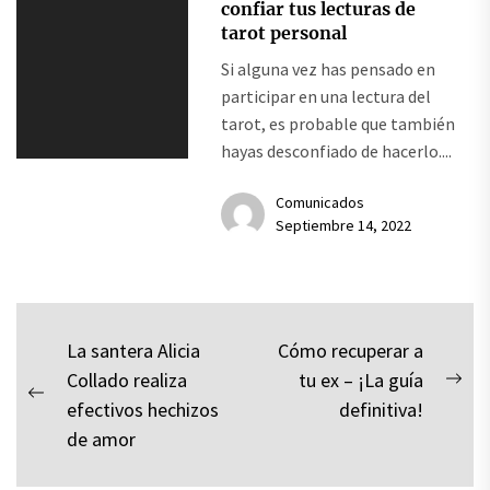
confiar tus lecturas de
tarot personal
Si alguna vez has pensado en
participar en una lectura del
tarot, es probable que también
hayas desconfiado de hacerlo....
Comunicados
Septiembre 14, 2022
Navegación
La santera Alicia
Cómo recuperar a
Collado realiza
tu ex – ¡La guía
de
Nex
Previous
efectivos hechizos
definitiva!
pos
entradas
post:
de amor