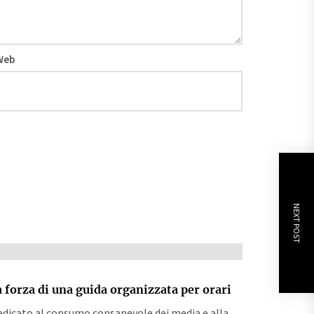
Web
NEXT POST
a forza di una guida organizzata per orari
edicato al consumo consapevole dei media e alla